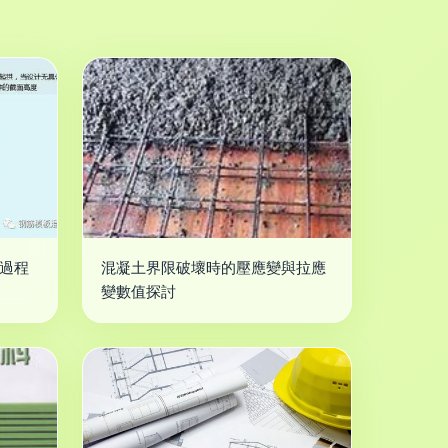
全過程
混凝土界限破壞時的壓應變與拉應
變數值探討