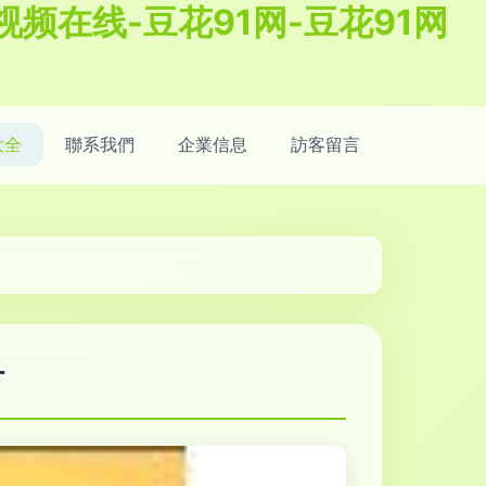
视频在线-豆花91网-豆花91网
大全
聯系我們
企業信息
訪客留言
材