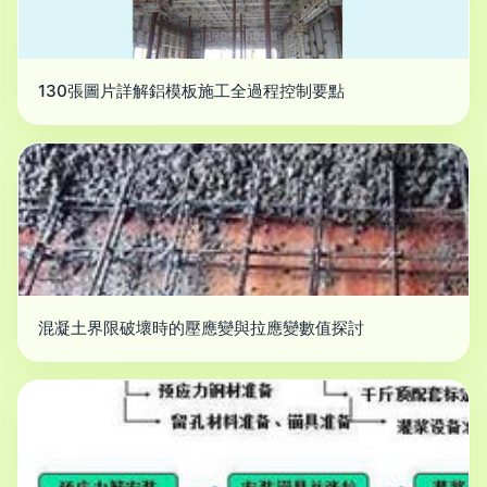
130張圖片詳解鋁模板施工全過程控制要點
混凝土界限破壞時的壓應變與拉應變數值探討