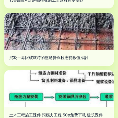
130張圖片詳解鋁模板施工全過程控制要點
混凝土界限破壞時的壓應變與拉應變數值探討
土木工程施工課件 預應力工程 50p免費下載 建筑課件